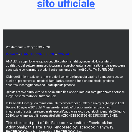
sito ufficiale
Prostatricum – Copyright© 2020
PRIVACY
–
TERMINI E CONDIZIONI
–
CONTATTI
ANALISI: su ogni lotto vengono condotti controlli analitici, seguendo lo standard
qualitativo del settore farmaceutico, prassi non obbligatoria per il settore nutraceutico ma
essenziale per garantire prodotti estremamente sicuri e di QUALITA’ SUPERIORE.
Obbligo di informazione: le informazioni contenute in questa pagina hanno come scopo
quello di permettere all’utente di familiarizzare con il funzionamento del prodotto
descritto, incoraggiandolo ad usare questo prodotto.
Questo articolo pubblicitario si basa sulla finzione e qualsiasi somiglianza con persone,
luoghi o eventi reali è del tutto casuale
In base alle Linee guida ministeriali di riferimento per gli effetti fisiologici (Allegato 1 del
Decreto 10 agosto 2018 del Ministero della Salute “Disciplina dell’impiego negli
integratori di sostanze e preparati vegetali”, aggiornato con decreto dirigenziale 26 luglio
2019), sono impiegabili i seguenti effetti: AZIONE DI SOSTEGNO E RICOSTITUENTE.
This site is not part of the Facebook website or Facebook Inc.
Additionally, this site is NOT endorsed by Facebook in any way.
FACEBOOK is a trademark of FACEBOOK, Inc.