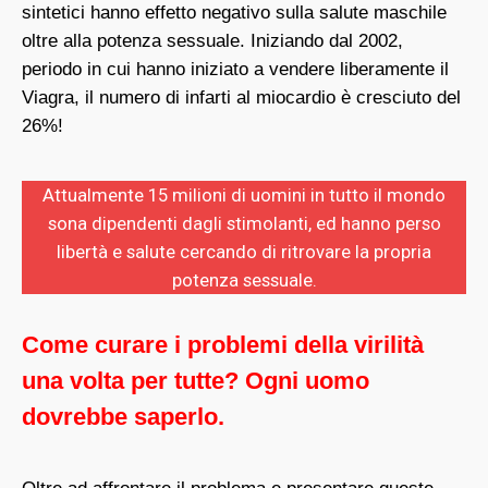
sintetici hanno effetto negativo sulla salute maschile
oltre alla potenza sessuale. Iniziando dal 2002,
periodo in cui hanno iniziato a vendere liberamente il
Viagra, il numero di infarti al miocardio è cresciuto del
26%!
Attualmente 15 milioni di uomini in tutto il mondo
sona dipendenti dagli stimolanti, ed hanno perso
libertà e salute cercando di ritrovare la propria
potenza sessuale.
Come curare i problemi della virilità
una volta per tutte? Ogni uomo
dovrebbe saperlo.