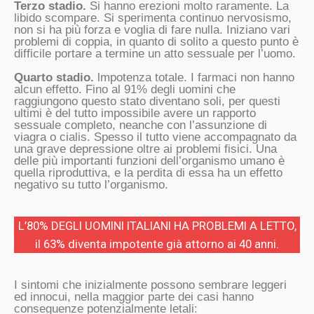
Terzo stadio.
Si hanno erezioni molto raramente. La
libido scompare. Si sperimenta continuo nervosismo,
non si ha più forza e voglia di fare nulla. Iniziano vari
problemi di coppia, in quanto di solito a questo punto è
difficile portare a termine un atto sessuale per l’uomo.
Quarto stadio.
lmpotenza totale. I farmaci non hanno
alcun effetto. Fino al 91% degli uomini che
raggiungono questo stato diventano soli, per questi
ultimi è del tutto impossibile avere un rapporto
sessuale completo, neanche con l’assunzione di
viagra o cialis. Spesso il tutto viene accompagnato da
una grave depressione oltre ai problemi fisici. Una
delle più importanti funzioni dell’organismo umano è
quella riproduttiva, e la perdita di essa ha un effetto
negativo su tutto l’organismo.
L’80% DEGLI UOMINI ITALIANI HA PROBLEMI A LETTO,
il 63% diventa impotente già attorno ai 40 anni.
I sintomi che inizialmente possono sembrare leggeri
ed innocui, nella maggior parte dei casi hanno
conseguenze potenzialmente letali: