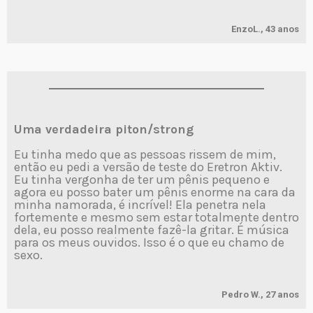
EnzoL., 43 anos
Uma verdadeira piton/strong
Eu tinha medo que as pessoas rissem de mim,
então eu pedi a versão de teste do Eretron Aktiv.
Eu tinha vergonha de ter um pênis pequeno e
agora eu posso bater um pênis enorme na cara da
minha namorada, é incrível! Ela penetra nela
fortemente e mesmo sem estar totalmente dentro
dela, eu posso realmente fazê-la gritar. É música
para os meus ouvidos. Isso é o que eu chamo de
sexo.
Pedro W., 27 anos