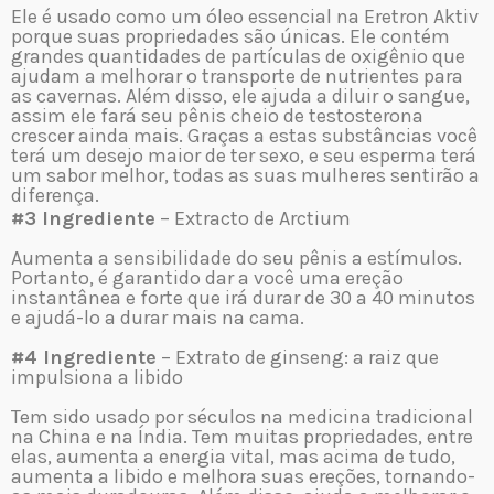
Ele é usado como um óleo essencial na Eretron Aktiv
porque suas propriedades são únicas. Ele contém
grandes quantidades de partículas de oxigênio que
ajudam a melhorar o transporte de nutrientes para
as cavernas. Além disso, ele ajuda a diluir o sangue,
assim ele fará seu pênis cheio de testosterona
crescer ainda mais. Graças a estas substâncias você
terá um desejo maior de ter sexo, e seu esperma terá
um sabor melhor, todas as suas mulheres sentirão a
diferença.
#3 Ingrediente
– Extracto de Arctium
Aumenta a sensibilidade do seu pênis a estímulos.
Portanto, é garantido dar a você uma ereção
instantânea e forte que irá durar de 30 a 40 minutos
e ajudá-lo a durar mais na cama.
#4 Ingrediente
– Extrato de ginseng: a raiz que
impulsiona a libido
Tem sido usado por séculos na medicina tradicional
na China e na Índia. Tem muitas propriedades, entre
elas, aumenta a energia vital, mas acima de tudo,
aumenta a libido e melhora suas ereções, tornando-