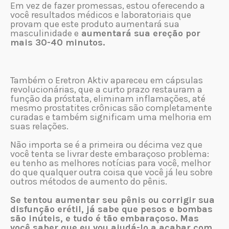
Em vez de fazer promessas, estou oferecendo a
você resultados médicos e laboratoriais que
provam que este produto aumentará sua
masculinidade e
aumentará sua ereção por
mais 30-40 minutos.
Também o Eretron Aktiv apareceu em cápsulas
revolucionárias, que a curto prazo restauram a
função da próstata, eliminam inflamações, até
mesmo prostatites crônicas são completamente
curadas e também significam uma melhoria em
suas relações.
Não importa se é a primeira ou décima vez que
você tenta se livrar deste embaraçoso problema:
eu tenho as melhores notícias para você, melhor
do que qualquer outra coisa que você já leu sobre
outros métodos de aumento do pênis.
Se tentou aumentar seu pênis ou corrigir sua
disfunção erétil, já sabe que pesos e bombas
são inúteis, e tudo é tão embaraçoso. Mas
você saber que eu vou ajudá-lo a acabar com