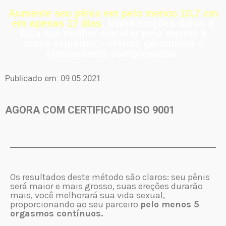
Aumente seu pênis em pelo menos 10,7 cm
em apenas 17 dias
, tenha ereções duras e
faça sua mulher ejacular pelo menos 5
vezes seguidas – efeitos garantidos e
clinicamente comprovados.
Publicado em: 09.05.2021
AGORA COM CERTIFICADO ISO 9001
Os resultados deste método são claros: seu pênis
será maior e mais grosso, suas ereções durarão
mais, você melhorará sua vida sexual,
proporcionando ao seu parceiro
pelo menos 5
orgasmos contínuos.