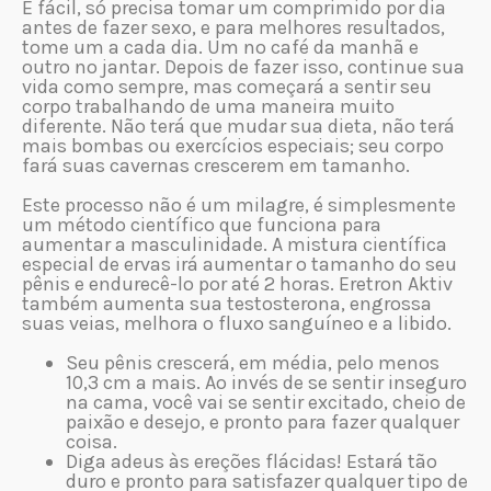
É fácil, só precisa tomar um comprimido por dia
antes de fazer sexo, e para melhores resultados,
tome um a cada dia. Um no café da manhã e
outro no jantar. Depois de fazer isso, continue sua
vida como sempre, mas começará a sentir seu
corpo trabalhando de uma maneira muito
diferente. Não terá que mudar sua dieta, não terá
mais bombas ou exercícios especiais; seu corpo
fará suas cavernas crescerem em tamanho.
Este processo não é um milagre, é simplesmente
um método científico que funciona para
aumentar a masculinidade. A mistura científica
especial de ervas irá aumentar o tamanho do seu
pênis e endurecê-lo por até 2 horas. Eretron Aktiv
também aumenta sua testosterona, engrossa
suas veias, melhora o fluxo sanguíneo e a libido.
Seu pênis crescerá, em média, pelo menos
10,3 cm a mais. Ao invés de se sentir inseguro
na cama, você vai se sentir excitado, cheio de
paixão e desejo, e pronto para fazer qualquer
coisa.
Diga adeus às ereções flácidas! Estará tão
duro e pronto para satisfazer qualquer tipo de