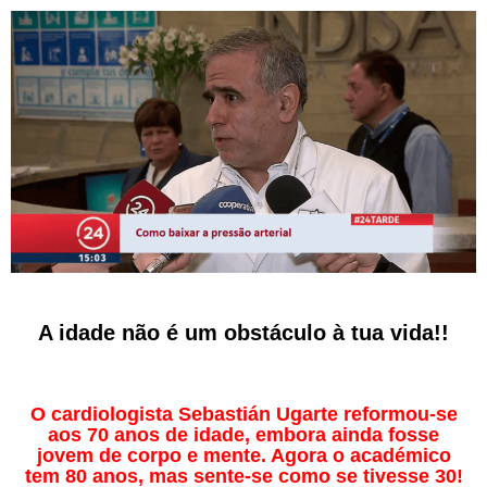
A idade não é um obstáculo à tua vida!!
O cardiologista Sebastián Ugarte reformou-se
aos 70 anos de idade, embora ainda fosse
jovem de corpo e mente. Agora o académico
tem 80 anos, mas sente-se como se tivesse 30!