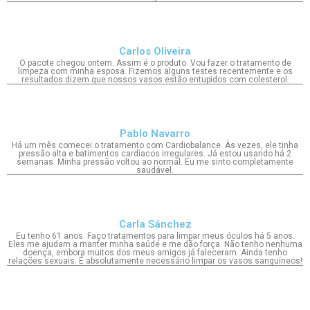
Carlos Oliveira
O pacote chegou ontem. Assim é o produto. Vou fazer o tratamento de
limpeza com minha esposa. Fizemos alguns testes recentemente e os
resultados dizem que nossos vasos estão entupidos com colesterol.
Pablo Navarro
Há um mês comecei o tratamento com Cardiobalance. Às vezes, ele tinha
pressão alta e batimentos cardíacos irregulares. Já estou usando há 2
semanas. Minha pressão voltou ao normal. Eu me sinto completamente
saudável.
Carla Sánchez
Eu tenho 61 anos. Faço tratamentos para limpar meus óculos há 5 anos.
Eles me ajudam a manter minha saúde e me dão força. Não tenho nenhuma
doença, embora muitos dos meus amigos já faleceram. Ainda tenho
relações sexuais. É absolutamente necessário limpar os vasos sanguíneos!