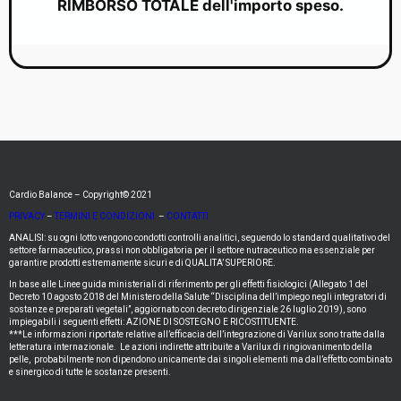
RIMBORSO TOTALE dell'importo speso.
Cardio Balance – Copyright© 2021
PRIVACY
–
TERMINI E CONDIZIONI
–
CONTATTI
ANALISI: su ogni lotto vengono condotti controlli analitici, seguendo lo standard qualitativo del
settore farmaceutico, prassi non obbligatoria per il settore nutraceutico ma essenziale per
garantire prodotti estremamente sicuri e di QUALITA’ SUPERIORE.
In base alle Linee guida ministeriali di riferimento per gli effetti fisiologici (Allegato 1 del
Decreto 10 agosto 2018 del Ministero della Salute “Disciplina dell’impiego negli integratori di
sostanze e preparati vegetali”, aggiornato con decreto dirigenziale 26 luglio 2019), sono
impiegabili i seguenti effetti: AZIONE DI SOSTEGNO E RICOSTITUENTE.
***Le informazioni riportate relative all’efficacia dell’integrazione di Varilux sono tratte dalla
letteratura internazionale. Le azioni indirette attribuite a Varilux di ringiovanimento della
pelle, probabilmente non dipendono unicamente dai singoli elementi ma dall’effetto combinato
e sinergico di tutte le sostanze presenti.