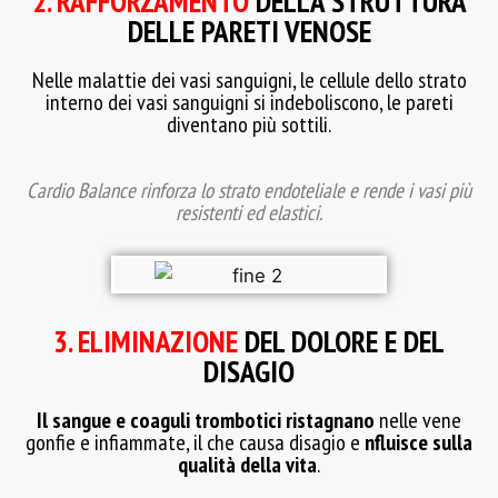
2. RAFFORZAMENTO
DELLA STRUTTURA
DELLE PARETI VENOSE
Nelle malattie dei vasi sanguigni, le cellule dello strato
interno dei vasi sanguigni si indeboliscono, le pareti
diventano più sottili.
Cardio Balance rinforza lo strato endoteliale e rende i vasi più
resistenti ed elastici.
3. ELIMINAZIONE
DEL DOLORE E DEL
DISAGIO
Il sangue e coaguli trombotici ristagnano
nelle vene
gonfie e infiammate, il che causa disagio e
nfluisce sulla
qualità della vita
.