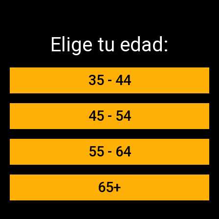
Elige tu edad:
35 - 44
45 - 54
55 - 64
65+