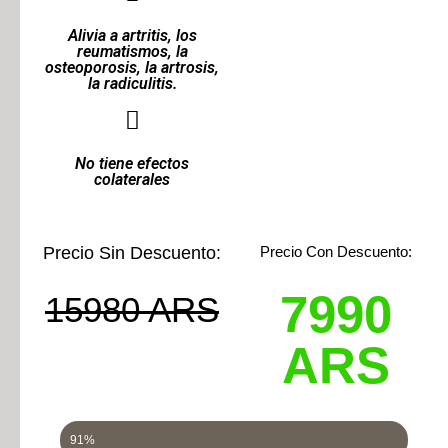
Alivia a artritis, los
reumatismos, la
osteoporosis, la artrosis,
la radiculitis.
No tiene efectos
colaterales
Precio Sin Descuento:
Precio Con Descuento:
7990
15980 ARS
ARS
Hasta fin de existencia en el almacén
91%