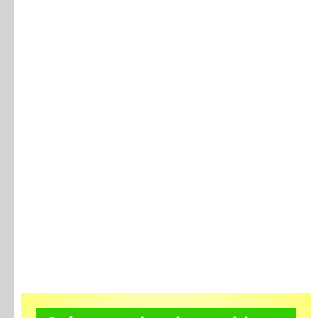
Artrosis de las articulaciones de la rodilla
Artritis
Dolor en la parte baja de la espalda y las
piernas
Dolor por cambios atmosféricos
Ciática
Excesiva deposición de tejido adiposo en el
cuello (“bolas de agua”)
Dolores en la escápula
Entumecimiento de las extremidades
Periartritis escapular y cubital del hombro
Piel seca de pies y “moratones”
Radiculitis y osteocondrosis
Desplazamiento del disco espinal