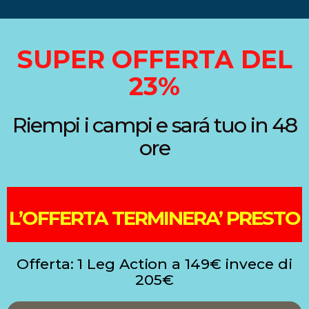
SUPER OFFERTA DEL
23%
Riempi i campi e sará tuo in 48
ore
L’OFFERTA TERMINERA’ PRESTO
Offerta: 1 Leg Action a 149€ invece di
205€