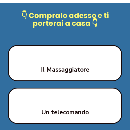
👇 Compralo adesso e ti
porterai a casa 👇
Il Massaggiatore
Un telecomando