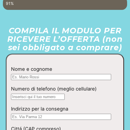
Esaurimento scorte in magazzino
91%
COMPILA IL MODULO PER
RICEVERE L’OFFERTA (non
sei obbligato a comprare)
Nome e cognome
Numero di telefono (meglio cellulare)
Indirizzo per la consegna
Cittá (CAP compreso)