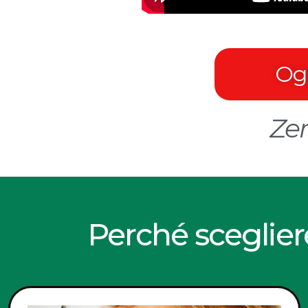
Ogg
Zer
Perché sceglier