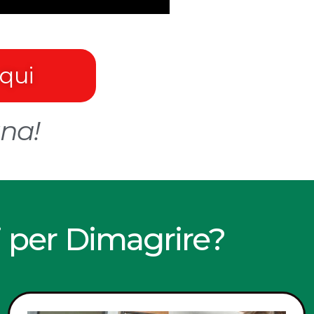
 qui
gna!
i per Dimagrire?