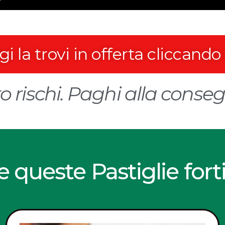
i la trovi in offerta cliccando
o rischi. Paghi alla conse
e queste Pastiglie fort