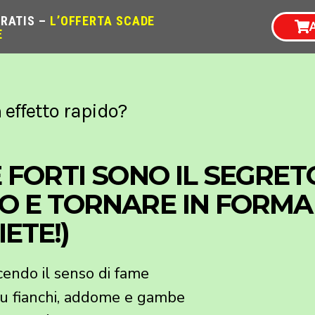
GRATIS –
L’OFFERTA SCADE
E
effetto rapido?
 FORTI SONO IL SEGRET
O E TORNARE IN FORMA
ETE!)
cendo il senso di fame
su fianchi, addome e gambe