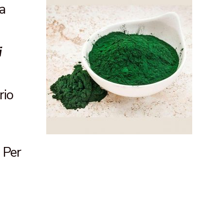
a
i
rio
. Per