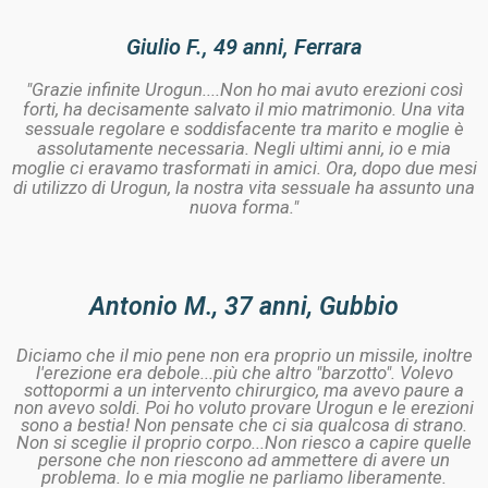
Giulio F., 49 anni, Ferrara
"Grazie infinite Urogun....Non ho mai avuto erezioni così
forti, ha decisamente salvato il mio matrimonio. Una vita
sessuale regolare e soddisfacente tra marito e moglie è
assolutamente necessaria. Negli ultimi anni, io e mia
moglie ci eravamo trasformati in amici. Ora, dopo due mesi
di utilizzo di Urogun, la nostra vita sessuale ha assunto una
nuova forma."
Antonio M., 37 anni, Gubbio
Diciamo che il mio pene non era proprio un missile, inoltre
l'erezione era debole...più che altro "barzotto". Volevo
sottopormi a un intervento chirurgico, ma avevo paure a
non avevo soldi. Poi ho voluto provare Urogun e le erezioni
sono a bestia! Non pensate che ci sia qualcosa di strano.
Non si sceglie il proprio corpo...Non riesco a capire quelle
persone che non riescono ad ammettere di avere un
problema. Io e mia moglie ne parliamo liberamente.