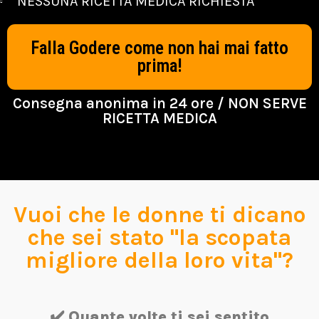
NESSUNA RICETTA MEDICA RICHIESTA
Falla Godere come non hai mai fatto
prima!
Consegna anonima in 24 ore / NON SERVE
RICETTA MEDICA
Vuoi che le donne ti dicano
che sei stato "la scopata
migliore della loro vita"?
✔️ Quante volte ti sei sentito