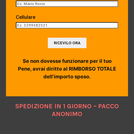
Cellulare
Se non dovesse funzionare per il tuo
Pene, avrai diritto al RIMBORSO TOTALE
dell'importo speso.
SPEDIZIONE IN 1 GIORNO – PACCO
ANONIMO