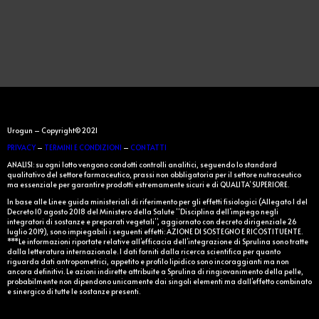
Urogun – Copyright© 2021
PRIVACY
–
TERMINI E CONDIZIONI
–
CONTATTI
ANALISI: su ogni lotto vengono condotti controlli analitici, seguendo lo standard
qualitativo del settore farmaceutico, prassi non obbligatoria per il settore nutraceutico
ma essenziale per garantire prodotti estremamente sicuri e di QUALITA’ SUPERIORE.
In base alle Linee guida ministeriali di riferimento per gli effetti fisiologici (Allegato 1 del
Decreto 10 agosto 2018 del Ministero della Salute “Disciplina dell’impiego negli
integratori di sostanze e preparati vegetali”, aggiornato con decreto dirigenziale 26
luglio 2019), sono impiegabili i seguenti effetti: AZIONE DI SOSTEGNO E RICOSTITUENTE.
***Le informazioni riportate relative all’efficacia dell’integrazione di Sprulina sono tratte
dalla letteratura internazionale. I dati forniti dalla ricerca scientifica per quanto
riguarda dati antropometrici, appetito e profilo lipidico sono incoraggianti ma non
ancora definitivi. Le azioni indirette attribuite a Sprulina di ringiovanimento della pelle,
probabilmente non dipendono unicamente dai singoli elementi ma dall’effetto combinato
e sinergico di tutte le sostanze presenti.