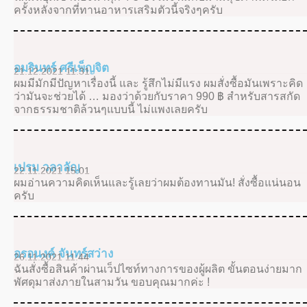
ครั้งหลังจากที่ทานอาหารเสริมตัวนี้จริงๆครับ
อมรินทร์ ศรีเพ็ญจิต
21.12.2021 11:31
ผมมีมักมีปัญหาเรื่องนี้ และ รู้สึกไม่มีแรง ผมสั่งซื้อมันเพราะคิด
ว่ามันจะช่วยได้ … มองว่าด้วยกับราคา 990 ฿ สำหรับสารสกัด
จากธรรมชาติล้วนๆแบบนี้ ไม่แพงเลยครับ
เปรม วลาลัญ
22.11.2021 15:01
ผมอ่านความคิดเห็นและรู้เลยว่าผมต้องทานมัน! สั่งซื้อแน่นอน
ครับ
อรอนงค์ จันทร์สว่าง
26.11.2021 11:44
ฉันสั่งซื้อสินค้าผ่านเว็ปไซท์ทางการของผู้ผลิต ขั้นตอนง่ายมาก
พัศดุมาส่งภายในสามวัน ขอบคุณมากค่ะ !