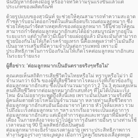
นั้นปัญหาก็ยังคงมีอยู่ หรืออาจทวีความรุนแรงขึ้นแล้วแต่
ประเภทของผลิตภัณฑ์
ด้วยรูปแบบของสุวนันท์ จะช่วยให้คุณสามารถทำความสะอาด
ก๊าซคาร์บอนไดออกไซด์ในเส้นเลือดบริเวณต่อมลูกหมาก ซึ่ง
ช่วยให้คุณกำจัดสาเหตุหลักของต่อมลูกหมาก วิธีนี้ช่วยให้คุณ
สามารถกำจัดต่อมลูกหมากอักเสบได้อย่างสมบูรณ์หากอยู่ใน
ระยะแรก แต่ถ้าเกิดว่ามีเนื้อร้ายแฝงอยู่แล้ว มันจะมันก็สามารถ
ช่วยป้องกันไม่ให้เกิดโรคร้ายแทรก นี่คือเหตุผลว่าทำไมมันถึง
เป็นอาหารเสริมที่มีความจำเป็นต่อการแพทย์ เพราะมี
ประสิทธิภาพในการป้องกันไม่ให้เกิดโรคต่อมลูกหมากอักเสบ
ในระยะร้ายแรง
ผู้สื่อข่าว: ‘ต่อมลูกหมากเป็นอันตรายจริงๆหรือไม่’
คุณเคยเห็นสถิติการเสียชีวิตในไทยหรือไม่ ทราบหรือไม่ว่า มี
จำนวนกว่า 63% ของผู้ที่เสียชีวิตจากโรคมะเร็งที่เกี่ยวข้องกับ
ต่อมลูกหมากอักเสบ ซึ่งเป็นจำนวนมากกว่า 2 ใน 3 คุณเคยเห็น
คนที่เสียชีวิตจากต่อมลูกหมากอักเสบทั้งๆ ที่ไม่ได้เป็นมะเร็ง
ไหม ฉันไม่อยากจะพูดถึงสิ่งนี้เลย เพราะมันเป็นความจริงที่มี
ผู้คนล้มตายด้วยโรคนี้เป็นจำนวนมาก หลายท่านเสียชีวิตจาก
ต่อมลูกหมากอักเสบอันเนื่องมาจากไตวาย หัวใจล้มเหลว รวม
ไปถึงมะเร็งต่อมลูกหมาก ฯลฯ แรกเริ่มอาจจะเป็นแค่อาการ
ต่อมลูกหมากอักเสบ แต่เมื่อทำการดูแลและทานยาที่มีผลข้าง
เคียง ในภายหลังอาจจะนำไปสู่อาการอันตรายอื่นๆ บางท่านใช้
เวลาจนอายุ 90 ปี ผลลัพธ์ก็ยังเป็นศูนย์
ต่อมลูกหมากจะยิ่งร้ายแรงตามอายุ เพราะประสิทธิภาพการ
ทำงานของร่างกายจะลดลง เมื่อการไหลเวียนของเลือดหยุด