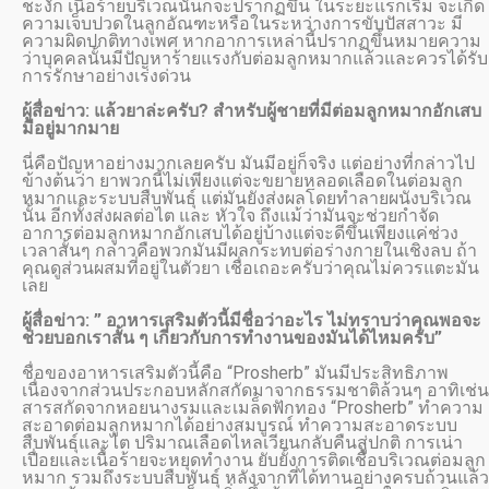
ชะงัก เนื้อร้ายบริเวณนั้นก็จะปรากฏขึ้น ในระยะแรกเริ่ม จะเกิด
ความเจ็บปวดในลูกอัณฑะหรือในระหว่างการขับปัสสาวะ มี
ความผิดปกติทางเพศ หากอาการเหล่านี้ปรากฏขึ้นหมายความ
ว่าบุคคลนั้นมีปัญหาร้ายแรงกับต่อมลูกหมากแล้วและควรได้รับ
การรักษาอย่างเร่งด่วน
ผู้สื่อข่าว: แล้วยาล่ะครับ? สำหรับผู้ชายที่มีต่อมลูกหมากอักเสบ
มีอยู่มากมาย
นี่คือปัญหาอย่างมากเลยครับ มันมีอยู่ก็จริง แต่อย่างที่กล่าวไป
ข้างต้นว่า ยาพวกนี้ไม่เพียงแต่จะขยายหลอดเลือดในต่อมลูก
หมากและระบบสืบพันธุ์ แต่มันยังส่งผลโดยทำลายผนังบริเวณ
นั้น อีกทั้งส่งผลต่อไต และ หัวใจ ถึงแม้ว่ามันจะช่วยกำจัด
อาการต่อมลูกหมากอักเสบได้อยู่บ้างแต่จะดีขึ้นเพียงแค่ช่วง
เวลาสั้นๆ กล่าวคือพวกมันมีผลกระทบต่อร่างกายในเชิงลบ ถ้า
คุณดูส่วนผสมที่อยู่ในตัวยา เชื่อเถอะครับว่าคุณไม่ควรแตะมัน
เลย
ผู้สื่อข่าว: ” อาหารเสริมตัวนี้มีชื่อว่าอะไร ไม่ทราบว่าคุณพอจะ
ช่วยบอกเราสั้น ๆ เกี่ยวกับการทำงานของมันได้ไหมครับ”
ชื่อของอาหารเสริมตัวนี้คือ “Prosherb” มันมีประสิทธิภาพ
เนื่องจากส่วนประกอบหลักสกัดมาจากธรรมชาติล้วนๆ อาทิเช่น
สารสกัดจากหอยนางรมและเมล็ดฟักทอง “Prosherb” ทำความ
สะอาดต่อมลูกหมากได้อย่างสมบูรณ์ ทำความสะอาดระบบ
สืบพันธุ์และไต ปริมาณเลือดไหลเวียนกลับคืนสู่ปกติ การเน่า
เปื่อยและเนื้อร้ายจะหยุดทำงาน ยับยั้งการติดเชื้อบริเวณต่อมลูก
หมาก รวมถึงระบบสืบพันธุ์ หลังจากที่ได้ทานอย่างครบถ้วนแล้ว