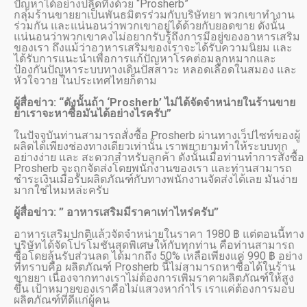
ปัญหาได้อย่างปลิดทิ้งด้วย “Prosherb”
กลุ่มร้านขายยาเป็นพันธมิตรร่วมกับบริษัทยา พวกเขาทำงาน
ร่วมกัน และแน่นอนว่าพวกเขาอยู่ได้ด้วยกับยอดขาย ดังนั้น
แน่นอนว่าพวกเขาคงไม่อยากรับรู้ถึงการมีอยู่ของอาหารเสริม
ของเรา ถึงแม้ว่าอาหารเสริมของเราจะได้รับความนิยม และ
ได้รับการแนะนำเพื่อการแก้ปัญหาโรคต่อมลูกหมากและ
ป้องกันปัญหาระบบทางเดินปัสสาวะ หลอดเลือดในสมอง และ
หัวใจวาย ในประเทศไทยก็ตาม
ผู้สื่อข่าว: “ดังนั้นถ้า ‘Prosherb’ ไม่ได้จัดจำหน่ายในร้านขาย
ยาเราจะหาซื้อมันได้อย่างไรครับ”
ในปัจจุบันท่านสามารถสั่งซื้อ Prosherb ผ่านทางเว็ปไซท์ของผู้
ผลิตได้เพียงช่องทางเดียวเท่านั้น เราพยายามทำให้ระบบทุก
อย่างง่าย และ สะดวกสำหรับลูกค้า ดังนั้นเมื่อท่านทำการสั่งซื้อ
Prosherb จะถูกจัดส่งโดยพนักงานของเรา และท่านสามารถ
ชำระเงินเมื่อรับผลิตภัณฑ์กับทางพนักงานจัดส่งได้เลย มันง่าย
มากใช่ไหมหล่ะครับ
ผู้สื่อข่าว: ” อาหารเสริมมีราคาเท่าไหร่ครับ”
อาหารเสริมปกติแล้วจัดจำหน่ายในราคา 1980 ฿ แต่ตอนนี้ทาง
บริษัทได้จัดโปรโมชั่นสุดพิเศษให้กับทุกท่าน คือท่านสามารถ
ซื้อโดยลุ้นรับส่วนลด ได้มากถึง 50% เหลือเพียงแค่ 990 ฿ อย่าง
ที่ทราบคือ ผลิตภัณฑ์ Prosherb นี้ไม่สามารถหาซื้อได้ในร้าน
ขายยา เนื่องจากทางเราไม่ต้องการเพิ่มราคาผลิตภัณฑ์ให้สูง
ขึ้น เป้าหมายของเราคือไม่แสวงหากำไร เราแค่ต้องการมอบ
ผลิตภัณฑ์ที่ดีแก่ผู้คน