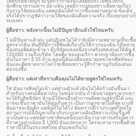
ได้ที่บริษัทใหญ่ๆ จะรู้สึกว่ากำลังจะเสียผลประโยชน์ให้กับ
นักศึกษาธรรมดาๆ อย่างฉัน เลยมีการปล่อยข่าวเสียหายเกี่ยว
กับงานวิจัยของฉัน แต่พอฉันได้ทำการชี้แจงผ่านทนาย ข้อเท็จ
จริงได้ปรากฎชัดว่างานวิจัยของฉันคือความจริง เรื่องทุกอย่างก็
จบลงค่ะ
ผู้สื่อข่าว: หลังจากนี้จะไม่มีปัญหาอีกแล้วใช่ไหมครับ
ไ ม่มีปัญหาแล้วค่ะ แต่ปฏิเสธไม่ได้ว่ายังมีความพยายามที่จะซื้อ
สูตรจากฉัน ทันทีที่มีการตีพิมพ์เกี่ยวกับวิธีการของฉัน ก็มีหลาย
ข้อเสนอติดต่อเข้ามา มีบริษัทแห่งหนึ่งจากฝรั่งเศสเสนอให้ฉัน €
120,000 รวมถึงบริษัท โฮลดิ้ง ของอเมริกา พวกเขาต้องการซื้อ
มันในราคา $ 35 ล้าน ตอนนี้ฉันเปลี่ยนหมายเลขโทรศัพท์ของ
ฉันและตัดขาดจากโลกโซเชี่ยลเพราะรู้สึกรำคาญกับข้อเสนอ
ต่อรองซื้อ
ผู้สื่อข่าว: แต่เท่าที่ทราบคือคุณไม่ได้ขายสูตรใช่ไหมครับ
ใช่ มันอาจฟังดูไม่เข้า แต่ส่วนตัวแล้วฉันไม่ได้สร้างมันขึ้นมา
สำหรับบางคนเพื่อหาประโยชน์จากมัน ถ้าฉันขายสูตร พวกเขา
จะได้รับสิทธิบัตร ห้ามมิให้คนอื่นทำการผลิตตามสูตรนี้ได้ และ
อาจจะขึ้นราคามันให้สูงเกินควร เป็นการผูกขาดในที่สุด บางที
ฉันอาจจะยังเด็ก แต่ฉันก็ไม่ได้โง่ ฉันทราบดีว่าประเทศไทยใน
สถานการณ์นี้ปัญหาเกี่ยวกับระบบทางเดินปัสสาวะเป็นเรื่องที่
น่าเป็นห่วง แพทย์ต่างชาติคนหนึ่งบอกฉันว่าอาหารเสริมนี้ควร
มีราคาอย่างน้อย $ 1,000 มันแปลกมาก ใครจะสามารถซื้อด้วย
ราคานี้ได้ในประเทศไทย มันแพงเกินไป