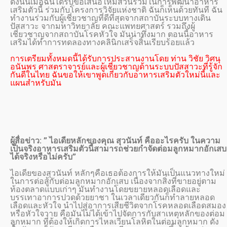
ดังนั้นเมื่อฉันได้รับข้อเสนอให้มีส่วนร่วมในการพัฒนาอาหาร
เสริมตัวนี้ ร่วมกับโครงการวิจัยแห่งชาติ ฉันก็เห็นด้วยทันที ฉัน
ทำงานร่วมกับผู้เชี่ยวชาญที่ดีที่สุดจากสถาบันระบบทางเดิน
ปัสสาวะ จากมหาวิทยาลัย คณะแพทยศาสตร์ รวมถึงผู้
เชี่ยวชาญจากสถาบันโรคหัวใจ มันน่าทึ่งมาก ตอนนี้อาหาร
เสริมได้ทำการทดลองทางคลินิกเสร็จสิ้นเรียบร้อยแล้ว
การเตรียมทั้งหมดนี้ได้รับการประสานงานโดย ท่าน วิชัย วิศนุ
อนันพร ศาสตราจารย์และผู้เชี่ยวชาญด้านระบบปัสสาวะที่รู้จัก
กันดีในไทย ฉันขอให้เขาพูดเกี่ยวกับอาหารเสริมตัวใหม่นี้และ
แผนสำหรับมัน
ผู้สื่อข่าว: ” ไอเดียหลักของคุณ สุวนันท์ คืออะไรครับ ในความ
เป็นจริงอาหารเสริมตัวนี้สามารถช่วยกำจัดต่อมลูกหมากอักเสบ
ได้จริงหรือไม่ครับ”
ไอเดียของสุวนันท์ หลักๆคือเธอต้องการให้มันเป็นแนวทางใหม่
ในการต่อสู้กับต่อมลูกหมากอักเสบ เนื่องจากสิ่งที่ขายอยู่ตาม
ท้องตลาดแบบเก่าๆ มันทำงานโดยขยายหลอดเลือดและ
บรรเทาอาการปวดด้วยยาชา ในเวลาเดียวกันก็ทำลายหลอด
เลือดและหัวใจ นำไปสู่อาการเสียชีวิตจากโรคหลอดเลือดสมอง
หรือหัวใจวาย คือมันไม่ได้เข้าไปจัดการกับสาเหตุหลักของต่อม
ลูกหมาก ที่ต้องให้เกิดการไหลเวียนโลหิตในต่อมลูกหมาก ดัง