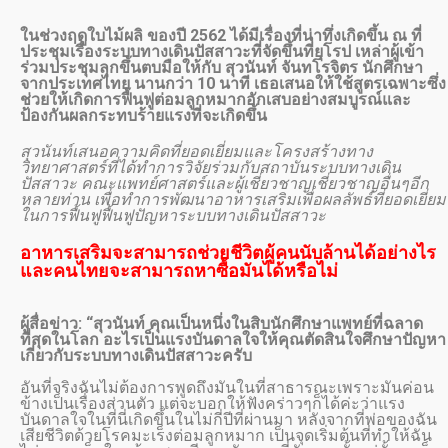
ในช่วงฤดูใบไม้ผลิ ของปี 2562 ได้มีเรื่องที่น่าทึ่งเกิดขึ้น ณ ที่
ประชุมเรื่องระบบทางเดินปัสสาวะที่จัดขึ้นที่ยุโรป เหล่าผู้เข้า
ร่วมประชุมลุกขึ้นตบมือให้กับ สุวนันท์ จันทโรจิตร นักศึกษา
จากประเทศไทย นานกว่า 10 นาที เธอเสนอให้ใช้สูตรเฉพาะซึ่ง
ช่วยให้เกิดการฟื้นฟูต่อมลูกหมากอักเสบอย่างสมบูรณ์และ
ป้องกันผลกระทบร้ายแรงที่จะเกิดขึ้น
สุวนันท์เสนอความคิดที่ยอดเยี่ยมและโครงสร้างทาง
วิทยาศาสตร์ที่ได้ทำการวิจัยร่วมกับสถาบันระบบทางเดิน
ปัสสาวะ คณะแพทย์ศาสตร์และผู้เชี่ยวชาญเชี่ยวชาญอื่นๆอีก
หลายท่าน เพื่อทำการพัฒนาอาหารเสริมเพื่อผลลัพธ์ที่ยอดเยี่ยม
ในการฟื้นฟูฟื้นฟูปัญหาระบบทางเดินปัสสาวะ
อาหารเสริมจะสามารถช่วยชีวิตผู้คนนับล้านได้อย่างไร
และคนไทยจะสามารถหาซื้อมันได้หรือไม่
ผู้สื่อข่าว: “สุวนันท์ คุณเป็นหนึ่งในสิบนักศึกษาแพทย์ที่ฉลาด
ที่สุดในโลก อะไรเป็นแรงบันดาลใจให้คุณตัดสินใจศึกษาปัญหา
เกี่ยวกับระบบทางเดินปัสสาวะครับ
อันที่จริงฉันไม่ต้องการพูดถึงมันในที่สาธารณะเพราะมันค่อน
ข้างเป็นเรื่องส่วนตัว แต่จะบอกให้ฟังคร่าวๆก็ได้ค่ะว่าแรง
บันดาลใจในที่นี่เกิดขึ้นในไม่กี่ปีที่ผ่านมา หลังจากที่พ่อของฉัน
เสียชีวิตด้วยโรคมะเร็งต่อมลูกหมาก เป็นจุดเริ่มต้นที่ทำให้ฉัน