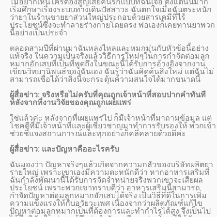
ไม่อยากเห็นใครต้องสูญเสียคนรักแบบที่ฉันเจอ ตั้งแต่นั้นมาก็
เริ่มศึกษาเรื่องระบบทางเดินปัสสาวะ ฉันตกใจเมื่อฉันตระหนัก
ว่ายาในร้านขายยาส่วนใหญ่ประกอบด้วยสารเคมีที่ไร้
ประโยชน์ซึ่งจะทำลายร่างกายโดยตรง พ่อเองก็เคยทานยาพวก
นี้อย่างเป็นประจำ
ตลอดสามปีที่ผ่านมาฉันหลงไหลและหมกมุ่นกับหัวข้อนี้อย่าง
แท้จริง ในความเป็นจริงแล้ววิธีการใหม่ๆในการกำจัดต่อมลูก
หมากอักเสบที่เป็นที่พูดถึงในขณะนี้ได้รับการอ้างอิงจากงาน
เขียนวิทยานิพนธ์ของฉันเอง ฉันรู้ว่าฉันคิดค้นสิ่งใหม่ แต่ฉันไม่
สามารถเชื่อได้ว่าสิ่งนี้จะกระตุ้นความสนใจได้มากขนาดนี้
ผู้สื่อข่าว: จริงหรือไม่ครับที่คุณถูกเจ้าหน้าที่สอบปากคำทันที
หลังจากที่งานวิจัยของคุณถูกเผยแพร่
ใช่แล้วค่ะ หลังจากที่เผยแพร่ไป ก็มีเจ้าหน้าที่มาถามข้อมูล แต่
โชคดีที่มีเจ้าหน้าที่และผู้เชี่ยวชาญมาทำการรับรองให้ พวกเข้า
ช่วยชี้แจงสถานการณ์และทุกอย่างก็คลี่คลายด้วยดีค่ะ
ผู้สื่อข่าว: และปัญหาคืออะไรครับ
ฉันมองว่า ปัญหาจริงๆแล้วเกิดจากความกลัวของบริษัทผลิตยา
รายใหญ่ เพราะเขาเองมีความตะหนักดีว่า หากอาหารเสริมที่
ฉันกำลังพัฒนานี้ได้รับการจัดจำหน่ายจริงพวกเขาจะเสียผล
ประโยชน์ เพราะพวกเขาทราบดีว่า อาหารเสริมนี้สามารถ
กำจัดปัญหาต่อมลูกหมากอักเสบได้จริง เป็นวิธีที่ดีในการเพิ่ม
ความแข็งแรงให้กับอวัยวะเพศ เนื่องจากว่าผลิตภัณฑ์แก้ไข
ปัญหาต่อมลูกหมากเป็นที่ต้องการและทำกำไรได้สูง จึงเป็นไป