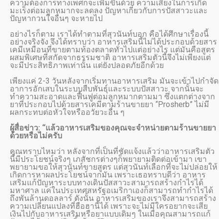
ความต้องการทางเพศก็จะเพิ่มขึ้นด้วย ความเสี่ยงในการเกิด
มะเร็งต่อมลูกหมากจะลดลง ปัญหาเกี่ยวกับการปัสสาวะและ
ปัญหากวนใจอื่นๆ จะหายไป
อย่างไรก็ตาม เราได้ทำตามที่สุวนันท์บอก คือได้ศึกษาเรื่องนี้
อย่างจริงจัง จึงได้ทราบว่า อาหารเสริมนี้ไม่ได้ประกอบด้วยสาร
เคมีเหมือนที่ขายตามท้องตลาดทั่วไปแต่อย่างไร แต่มันคือสูตร
ผสมพิเศษที่สกัดจากธรรมชาติ อาหารเสริมตัวนี้จึงไม่เพียงแต่
จะมีประสิทธิภาพเท่านั้น แต่ยังปลอดภัยอีกด้วย
เพียงแค่ 2-3 วันหลังจากเริ่มทานอาหารเสริม มันจะเข้าไปกำจัด
อาการอักเสบในระบบสืบพันธุ์และระบบปัสสาวะ จากนั้นจะ
ทำความสะอาดและฟื้นฟูต่อมลูกหมากตามมา ซึ่งแตกต่างจาก
ยาที่ประกอบไปด้วยสารเคมีตามร้านขายยา “Prosherb” ไม่มี
ผลกระทบต่อหัวใจหรืออวัยวะอื่น ๆ
ผู้สื่อข่าว: “แล้วอาหารเสริมของคุณจะจำหน่ายตามร้านขายยา
ด้วยหรือไม่ครับ
คุณทราบไหมว่า หลังจากที่เป็นที่ชัดแจ้งแล้วว่าอาหารเสริมตัว
นี้มีประโยชน์จริงๆ เภสัชกรต่างๆก็พยายามติดต่อเข้ามา เขา
พยายามขอให้สุวนันท์ขายสูตร แต่สุวนันท์เลือกที่จะไม่ปล่อยให้
เกิดการหาผลประโยชน์จากมัน เพราะเธอทราบดีว่า อาหาร
เสริมแก้ปัญหาระบบทางเดินปัสสาวะสามารถสร้างกำไรได้
มหาศาล แค่ในประเทศสหรัฐอเมริกาเองก็สามารถทำกำไรได้
ถึงพันล้านดอลลาร์ ดังนั้น อาหารเสริมของเราจึงสามารถสร้าง
ความเปลี่ยนแปลงที่ฮือฮานี้ได้ เพราะจะไม่มีใครอยากจะเสีย
เงินไปกับอาหารเสริมหรือยาแบบเดิมๆ ในเมื่อคุณสามารถแก้