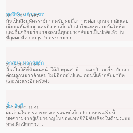
สุทธิชัย แก้วเพชร
28.11.2021 10:57
มันเป็นสิ่งมหัศจรรย์มากครับ ผมมีอาการต่อมลูกหมากอักเสบ
เฉียบพลันขั้นสูงและปัญหาเกี่ยวกับหัวใจและความดันโลหิต
และอื่นๆอีกมากมาย ตอนนี้ทุกอย่างกลับมาเป็นปกติแล้ว ใน
ที่สุดผมมีความสุขกับภรรยามาก
วาสนา มลาลัยรัก
23.12.2021 11:23
นั่นเป็นวิธีที่ฉันแนะนำให้กับคุณสามี … หมดกังวลเรื่องปัญหา
ต่อมลูกหมากอักเสบ ไม่มีอีกต่อไปและ ตอนนี้เค้ากลับมาฟิต
และเข็งแรงอีกครังค่ะ
อั๋น อัสนี
27.12.2021 11:41
ผมอ่านในวารสารทางการแพทย์เกี่ยวกับอาหารเสริมนี้
บทความจากผู้เชี่ยวชาญป็นของแพทย์ที่มีชื่อเสียงในด้านระบบ
ทางเดินปัสสาวะ …