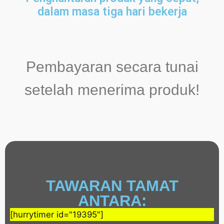
dalam masa tiga hari bekerja
Pembayaran secara tunai
setelah menerima produk!
TAWARAN TAMAT
ANTARA:
[hurrytimer id="19395"]