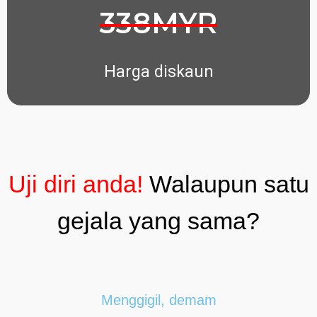
338MYR
Harga diskaun
Uji diri anda!
Walaupun satu
gejala yang sama?
Menggigil, demam