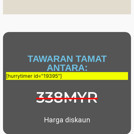
TAWARAN TAMAT
ANTARA:
[hurrytimer id="19395"]
338MYR
Harga diskaun