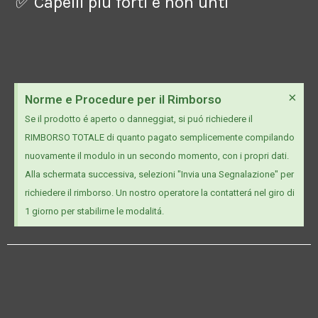
✅ Capelli piú forti e non unti
×
Norme e Procedure per il Rimborso
Se il prodotto é aperto o danneggiat, si puó richiedere il
RIMBORSO TOTALE di quanto pagato semplicemente compilando
nuovamente il modulo in un secondo momento, con i propri dati.
Alla schermata successiva, selezioni "Invia una Segnalazione" per
richiedere il rimborso. Un nostro operatore la contatterá nel giro di
1 giorno per stabilirne le modalitá.