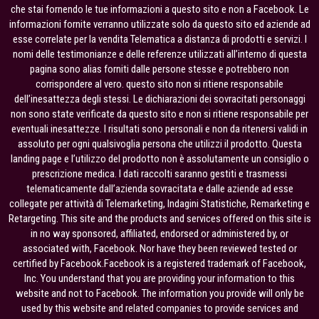
che stai fornendo le tue informazioni a questo sito e non a Facebook. Le
informazioni fornite verranno utilizzate solo da questo sito ed aziende ad
esse correlate per la vendita Telematica a distanza di prodotti e servizi. I
nomi delle testimonianze e delle referenze utilizzati all’interno di questa
pagina sono alias forniti dalle persone stesse e potrebbero non
corrispondere al vero. questo sito non si ritiene responsabile
dell’inesattezza degli stessi. Le dichiarazioni dei sovracitati personaggi
non sono state verificate da questo sito e non si ritiene responsabile per
eventuali inesattezze. I risultati sono personali e non da ritenersi validi in
assoluto per ogni qualsivoglia persona che utilizzi il prodotto. Questa
landing page e l’utilizzo del prodotto non è assolutamente un consiglio o
prescrizione medica. I dati raccolti saranno gestiti e trasmessi
telematicamente dall’azienda sovracitata e dalle aziende ad esse
collegate per attività di Telemarketing, Indagini Statistiche, Remarketing e
Retargeting. This site and the products and services offered on this site is
in no way sponsored, affiliated, endorsed or administered by, or
associated with, Facebook. Nor have they been reviewed tested or
certified by Facebook.Facebook is a registered trademark of Facebook,
Inc. You understand that you are providing your information to this
website and not to Facebook. The information you provide will only be
used by this website and related companies to provide services and