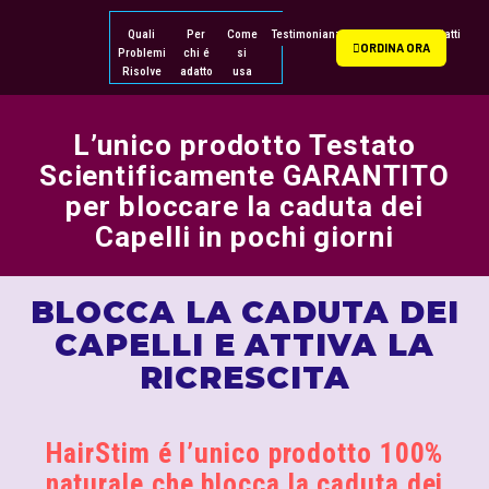
Quali
Per
Come
Testimonianze
L’offerta
Contatti
ORDINA ORA
Problemi
chi é
si
Risolve
adatto
usa
L’unico prodotto Testato
Scientificamente GARANTITO
per bloccare la caduta dei
Capelli in pochi giorni
BLOCCA LA CADUTA DEI
CAPELLI E ATTIVA LA
RICRESCITA
HairStim é l’unico prodotto 100%
naturale che blocca la caduta dei