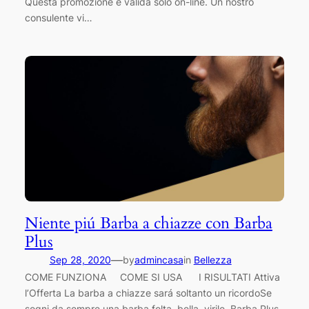
Questa promozione è valida solo on-line. Un nostro
consulente vi…
Niente piú Barba a chiazze con Barba
Plus
—
Sep 28, 2020
by
admincasa
in
Bellezza
COME FUNZIONA COME SI USA I RISULTATI Attiva
l’Offerta La barba a chiazze sará soltanto un ricordoSe
sogni da sempre una barba folta, bella, virile, Barba Plus