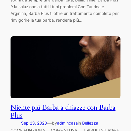
è la soluzione a tutti i tuoi problemi.Con Taurina e
Arginina, Barba Plus ti offre un trattamento completo per
rinvigorire la tua barba, renderla più…
Niente piú Barba a chiazze con Barba
Plus
—
Sep 23, 2020
by
admincasa
in
Bellezza
COME FUNZIONA COME SI USA I RISULTATI Attiva