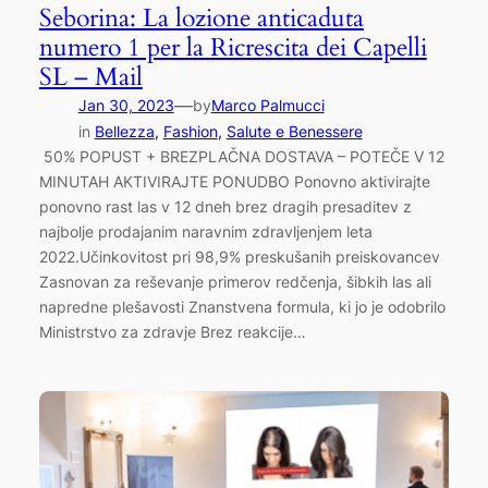
Seborina: La lozione anticaduta
numero 1 per la Ricrescita dei Capelli
SL – Mail
—
Jan 30, 2023
by
Marco Palmucci
in
Bellezza
, 
Fashion
, 
Salute e Benessere
50% POPUST + BREZPLAČNA DOSTAVA – POTEČE V 12
MINUTAH AKTIVIRAJTE PONUDBO Ponovno aktivirajte
ponovno rast las v 12 dneh brez dragih presaditev z
najbolje prodajanim naravnim zdravljenjem leta
2022.Učinkovitost pri 98,9% preskušanih preiskovancev
Zasnovan za reševanje primerov redčenja, šibkih las ali
napredne plešavosti Znanstvena formula, ki jo je odobrilo
Ministrstvo za zdravje Brez reakcije…