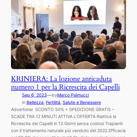
KRINIERA: La lozione anticaduta
numero 1 per la Ricrescita dei Capelli
—
Sep 6, 2023
by
Marco Palmucci
in
Bellezza
, 
Fertilitá
, 
Salute e Benessere
Advertorial SCONTO 50% + SPEDIZIONE GRATIS –
SCADE TRA 12 MINUTI ATTIVA L’OFFERTA Riattiva la
Ricrescita dei Capelli in 12 Giorni senza costosi Trapianti
con il trattamento naturale piú venduto del 2022.Efficacia