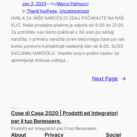
—
Jan 3, 2023
by
Marco Palmucci
in
ThankYouPage
, 
Uncategorized
HVALA ZA VAŠE NAROČILO! ZDAJ POČAKAJTE NA NAŠ
KLIC. Naša prodajna pisarna je odprta od 9.00 do 21.00.
Za potrditev vas bomo poklicali v 24 urah po oddaji
naročila, v primeru naročila izven delovnega časa pa vas
bomo ponovno kontaktirali naslednji dan ob 8.00. SLEDI
SVOJEMU NAROČILU Vnesite svoj e-poštni naslov za
spremljanje statusa vašega…
Next Page
→
Cose di Casa 2020 | Prodotti ed Integratori
per il tuo Benessere.
Prodotti ed Integratori per il tuo Benessere.
About
Privacy
Social