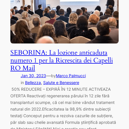
SEBORINA: La lozione anticaduta
numero 1 per la Ricrescita dei Capelli
RO Mail
—
Jan 30, 2023
by
Marco Palmucci
in
Bellezza
, 
Salute e Benessere
50% REDUCERE – EXPIRĂ ÎN 12 MINUTE ACTIVEAZA
OFERTA Reactivați regenerarea părului în 12 zile fără
transplanturi scumpe, că cel mai bine vândut tratament
natural din 2022.Eficacitatea la 98,9% dintre subiecţii
testaţi Conceput pentru a rezolva cazurile de subțiere,
păr slab sau chelie avansată Formula științifică aprobată
de Ministerul Sănătății Nici o reacție sau efect…