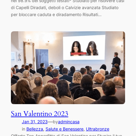
nel 98.9% dei soggetti testati* Studiato per risolvere casi
di Capelli Diradati, deboli o Calvizie avanzata Studiato
per bloccare caduta e diradamento Risultati…
San Valentino 2023
—
Jan 31, 2023
by
admincasa
in
Bellezza
, 
Salute e Benessere
, 
Ultrabronze
Offerte Top Approfitta di San Valentino per Stupire il tuo