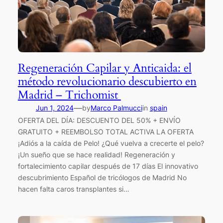
Regeneración Capilar y Anticaida: el
método revolucionario descubierto en
Madrid – Trichomist
—
Jun 1, 2024
by
Marco Palmucci
in
spain
OFERTA DEL DÍA: DESCUENTO DEL 50% + ENVÍO
GRATUITO + REEMBOLSO TOTAL ACTIVA LA OFERTA
¡Adiós a la caída de Pelo! ¿Qué vuelva a crecerte el pelo?
¡Un sueño que se hace realidad! Regeneración y
fortalecimiento capilar después de 17 días El innovativo
descubrimiento Español de tricólogos de Madrid No
hacen falta caros transplantes si…