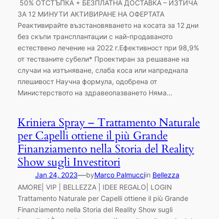
50% ОТСТЪПКА + БЕЗПЛАТНА ДОСТАВКА – ИЗТИЧА
ЗА 12 МИНУТИ АКТИВИРАНЕ НА ОФЕРТАТА
Реактивирайте възстановяването на косата за 12 дни
без скъпи трансплантации с най-продаваното
естествено лечение на 2022 г.Ефективност при 98,9%
от тестваните субели* Проектиран за решаване на
случаи на изтъняване, слаба коса или напреднала
плешивост Научна формула, одобрена от
Министерството на здравеопазването Няма…
Kriniera Spray – Trattamento Naturale
per Capelli ottiene il più Grande
Finanziamento nella Storia del Reality
Show sugli Investitori
—
Jan 24, 2023
by
Marco Palmucci
in
Bellezza
AMORE| VIP | BELLEZZA | IDEE REGALO| LOGIN
Trattamento Naturale per Capelli ottiene il più Grande
Finanziamento nella Storia del Reality Show sugli