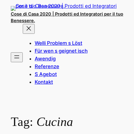
Skip
to
Cose di Casa 2020 | Prodotti ed Integratori per il tuo
content
Benessere.
Welli Problem s Löst
Für wen s geignet isch
Awendig
Referenze
S Agebot
Kontakt
Tag:
Cucina