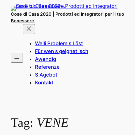
Skip
to
Cose di Casa 2020 | Prodotti ed Integratori per il tuo
content
Benessere.
Welli Problem s Löst
Für wen s geignet isch
Awendig
Referenze
S Agebot
Kontakt
Tag:
VENE