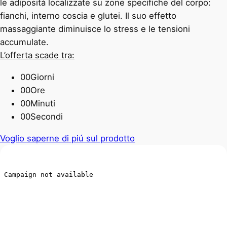
le adiposità localizzate su zone specifiche del corpo:
fianchi, interno coscia e glutei. Il suo effetto
massaggiante diminuisce lo stress e le tensioni
accumulate.
L’offerta scade tra:
00
Giorni
00
Ore
00
Minuti
00
Secondi
Voglio saperne di piú sul prodotto