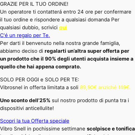
GRAZIE PER IL TUO ORDINE!
Un operatore ti contatterá entro 24 ore per confermare
il tuo ordine e rispondere a qualsiasi domanda Per
qualsiasi dubbio, scrivici
qui
C'é un regalo per Te.
Per darti il benvenuto nella nostra grande famiglia,
abbiamo deciso di
regalarti un’altra super offerta per
un prodotto che il 90% degli utenti acquista insieme a
quello che hai appena comprato.
SOLO PER OGGI e SOLO PER TE:
Vibrosnel in offerta limitata a soli
89,90€ anziché
119€
.
Uno sconto dell’25%
sul nostro prodotto di punta tra i
dispositivi anticellulite!
Scopri la tua Offerta speciale
Vibro Snell in pochissime settimane
scolpisce e tonifica