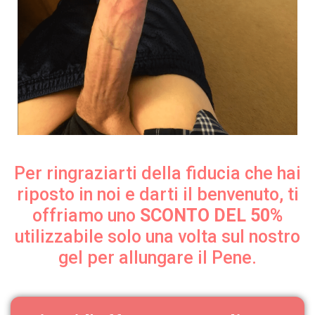
Per ringraziarti della fiducia che hai
riposto in noi e darti il benvenuto, ti
offriamo uno
SCONTO DEL 50%
utilizzabile solo una volta sul nostro
gel per allungare il Pene.