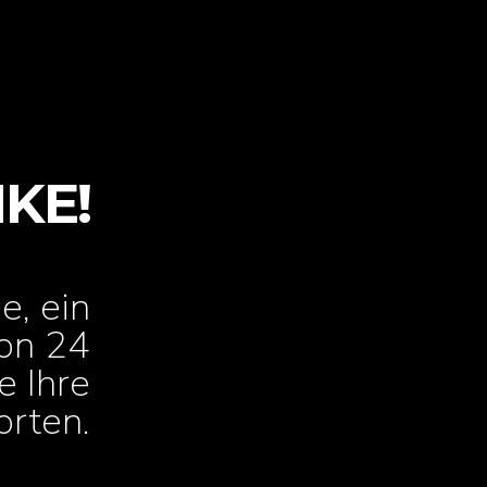
KE!
e, ein
von 24
e Ihre
orten.