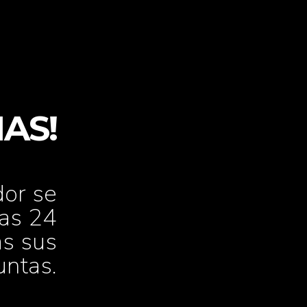
IAS!
dor se
las 24
as sus
untas.