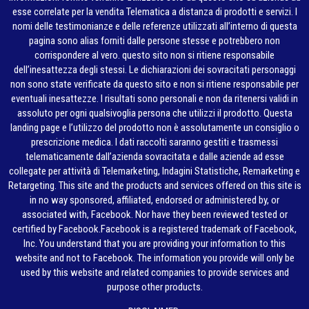
esse correlate per la vendita Telematica a distanza di prodotti e servizi. I
nomi delle testimonianze e delle referenze utilizzati all’interno di questa
pagina sono alias forniti dalle persone stesse e potrebbero non
corrispondere al vero. questo sito non si ritiene responsabile
dell’inesattezza degli stessi. Le dichiarazioni dei sovracitati personaggi
non sono state verificate da questo sito e non si ritiene responsabile per
eventuali inesattezze. I risultati sono personali e non da ritenersi validi in
assoluto per ogni qualsivoglia persona che utilizzi il prodotto. Questa
landing page e l’utilizzo del prodotto non è assolutamente un consiglio o
prescrizione medica. I dati raccolti saranno gestiti e trasmessi
telematicamente dall’azienda sovracitata e dalle aziende ad esse
collegate per attività di Telemarketing, Indagini Statistiche, Remarketing e
Retargeting. This site and the products and services offered on this site is
in no way sponsored, affiliated, endorsed or administered by, or
associated with, Facebook. Nor have they been reviewed tested or
certified by Facebook.Facebook is a registered trademark of Facebook,
Inc. You understand that you are providing your information to this
website and not to Facebook. The information you provide will only be
used by this website and related companies to provide services and
purpose other products.