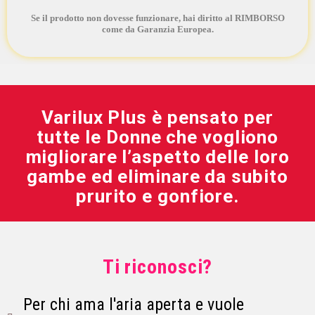
Se il prodotto non dovesse funzionare, hai diritto al RIMBORSO
come da Garanzia Europea.
Varilux Plus è pensato per
tutte le Donne che vogliono
migliorare l’aspetto delle loro
gambe ed eliminare da subito
prurito e gonfiore.
Ti riconosci?
Per chi ama l'aria aperta e vuole