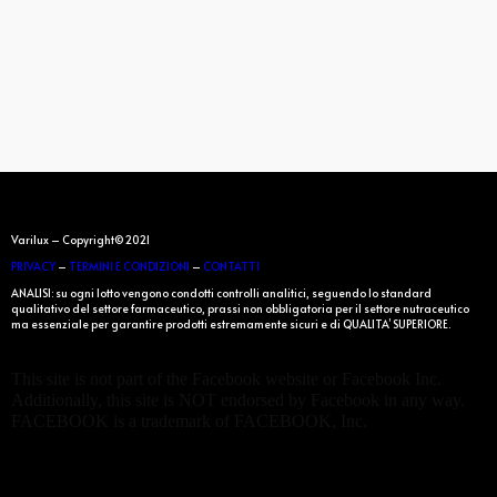
Varilux – Copyright© 2021
PRIVACY
–
TERMINI E CONDIZIONI
–
CONTATTI
ANALISI: su ogni lotto vengono condotti controlli analitici, seguendo lo standard
qualitativo del settore farmaceutico, prassi non obbligatoria per il settore nutraceutico
ma essenziale per garantire prodotti estremamente sicuri e di QUALITA’ SUPERIORE.
This site is not part of the Facebook website or Facebook Inc.
Additionally, this site is NOT endorsed by Facebook in any way.
FACEBOOK is a trademark of FACEBOOK, Inc.