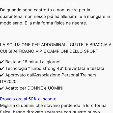
Offerta
Prezzo
Testimonianze
Da quando sono costretto a non uscire per la
quarantena, non riesco piú ad allenarmi e a mangiare in
modo sano. E la mia forma fisica ne risente.
LA SOLUZIONE PER ADDOMINALI, GLUTEI E BRACCIA A
CUI SI AFFIDANO VIP E CAMPIONI DELLO SPORT
✔️ Bastano 16 minuti al giorno!
✔️ Tecnologia “Turbo strong 46” brevettata e testata
✔️ Approvato dall’Associazione Personal Trainers
ITA2020
✔️ Adatto per DONNE e UOMINI
Provalo ora al 50% di sconto
Migliaia di uomini che stavano perdendo la loro forma
fisica, hanno ritrovato speranza con questo nuovo