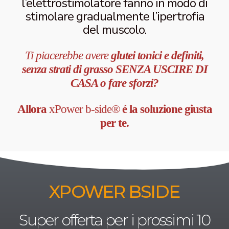
l’elettrostimolatore fanno in modo di
stimolare gradualmente l’ipertrofia
del muscolo.
Ti piacerebbe avere
glutei tonici e definiti,
senza strati di grasso SENZA USCIRE DI
CASA o fare sforzi?
Allora
xPower b-side®
é la soluzione giusta
per te.
XPOWER BSIDE
Super offerta per i prossimi 10