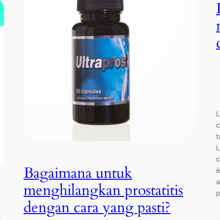
L
c
t
L
c
Bagaimana untuk
è
a
menghilangkan prostatitis
p
dengan cara yang pasti?
e