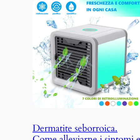
Dermatite seborroica.
Come alleviarne i sintomi 