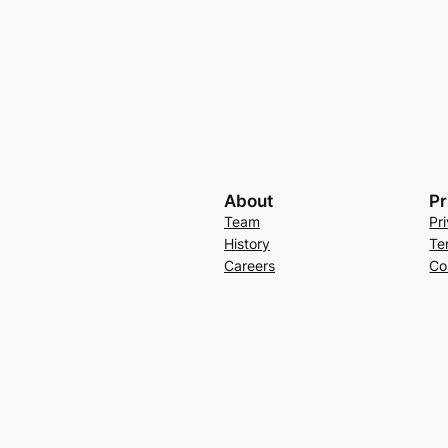
About
Pr
Team
Pr
History
Te
Careers
Co