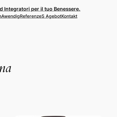
 Integratori per il tuo Benessere.
h
Awendig
Referenze
S Agebot
Kontakt
na