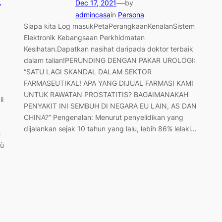
—
Dec 17, 2021
by
admincasa
in
Persona
Siapa kita Log masukPetaPerangkaanKenalanSistem
Elektronik Kebangsaan Perkhidmatan
Kesihatan.Dapatkan nasihat daripada doktor terbaik
dalam talian!PERUNDING DENGAN PAKAR UROLOGI:
“SATU LAGI SKANDAL DALAM SEKTOR
FARMASEUTIKAL! APA YANG DIJUAL FARMASI KAMI
UNTUK RAWATAN PROSTATITIS? BAGAIMANAKAH
li
PENYAKIT INI SEMBUH DI NEGARA EU LAIN, AS DAN
CHINA?” Pengenalan: Menurut penyelidikan yang
dijalankan sejak 10 tahun yang lalu, lebih 86% lelaki…
e
iù