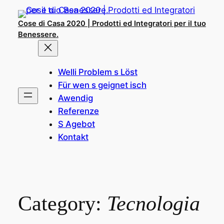
Skip
to
Cose di Casa 2020 | Prodotti ed Integratori per il tuo
content
Benessere.
Welli Problem s Löst
Für wen s geignet isch
Awendig
Referenze
S Agebot
Kontakt
Category:
Tecnologia