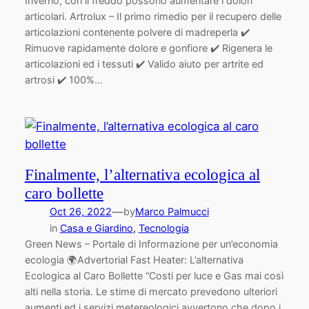
Inverno, con il freddo possono aumentare i dolori
articolari. Artrolux – Il primo rimedio per il recupero delle
articolazioni contenente polvere di madreperla ✔️
Rimuove rapidamente dolore e gonfiore ✔️ Rigenera le
articolazioni ed i tessuti ✔️ Valido aiuto per artrite ed
artrosi ✔️ 100%…
Finalmente, l’alternativa ecologica al
caro bollette
—
Oct 26, 2022
by
Marco Palmucci
in
Casa e Giardino
, 
Tecnologia
Green News – Portale di Informazione per un’economia
ecologia 🌍Advertorial Fast Heater: L’alternativa
Ecologica al Caro Bollette “Costi per luce e Gas mai così
alti nella storia. Le stime di mercato prevedono ulteriori
aumenti ed i servizi metereologici avvertono che dopo i